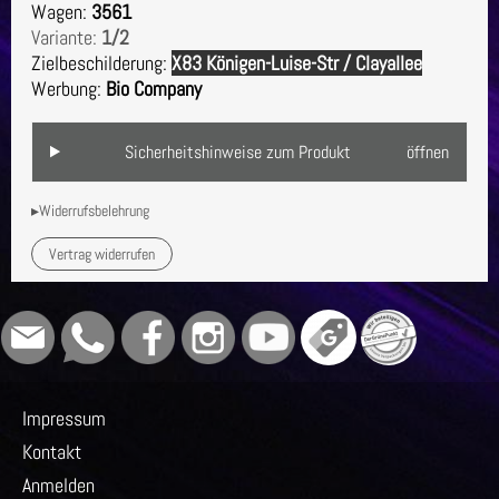
Wagen:
3561
Variante:
1/2
Zielbeschilderung:
X83 Königen-Luise-Str / Clayallee
Werbung:
Bio Company
Sicherheitshinweise zum Produkt
öffnen
▸Widerrufsbelehrung
Vertrag widerrufen
Impressum
Kontakt
Anmelden