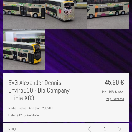
45,90
€
BVG Alexander Dennis
Enviro500 - Bio Company
inkl. 19% MwSt.
- Linie X83
zzgl. Versand
Marke: Rietze
Artikelnr.: 78026-1
Lieferzeit*:
5 Werktage
Menge: