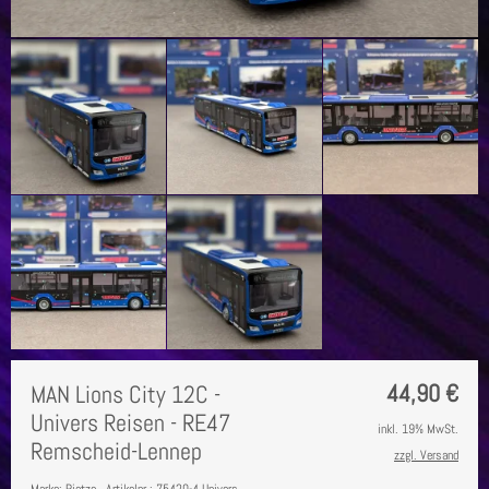
44,90
€
MAN Lions City 12C -
Univers Reisen - RE47
inkl. 19% MwSt.
Remscheid-Lennep
zzgl. Versand
Marke: Rietze
Artikelnr.: 75420-4 Univers