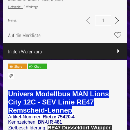
Lieferzeit*:
6 Werktage
Menge:
Auf die Merkliste
In den Warenkorb
Univers Modellbus MAN Lions
City 12C - SEV Linie RE47
Remscheid-Lennep
Artikel-Nummer:
Rietze 75420-4
Kennzeichen:
BN-UR 481
RE47 Düsseldorf-Wupper-
Zielbeschilderung: