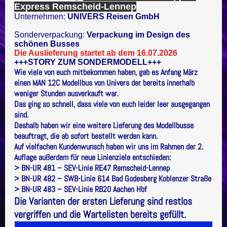
Express Remscheid-Lennep
Unternehmen:
UNIVERS Reisen GmbH
Sonderverpackung:
Verpackung im Design des
schönen Busses
Die Auslieferung startet ab dem 16.07.2026
+++STORY ZUM SONDERMODELL+++
Wie viele von euch mitbekommen haben, gab es Anfang März
einen MAN 12C Modellbus von Univers der bereits innerhalb
weniger Stunden ausverkauft war.
Das ging so schnell, dass viele von euch leider leer ausgegangen
sind.
Deshalb haben wir eine weitere Lieferung des Modellbusse
beauftragt, die ab sofort bestellt werden kann.
Auf vielfachen Kundenwunsch haben wir uns im Rahmen der 2.
Auflage außerdem für neue Linienziele entschieden:
> BN-UR 481 – SEV-Linie RE47 Remscheid-Lennep
> BN-UR 482 – SWB-Linie 614 Bad Godesberg Koblenzer Straße
> BN-UR 483 – SEV-Linie RB20 Aachen Hbf
Die Varianten der ersten Lieferung sind restlos
vergriffen und die Wartelisten bereits gefüllt.